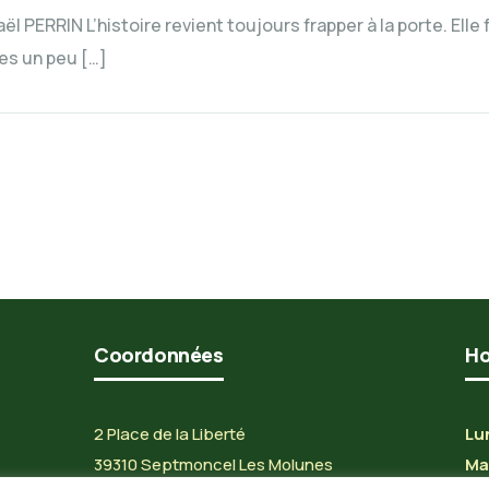
ERRIN L’histoire revient toujours frapper à la porte. Elle f
s un peu […]
Coordonnées
Ho
2 Place de la Liberté
Lun
39310 Septmoncel Les Molunes
Mar