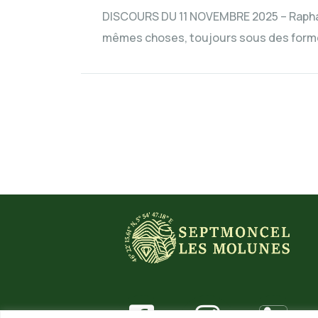
DISCOURS DU 11 NOVEMBRE 2025 – Raphaël P
mêmes choses, toujours sous des forme