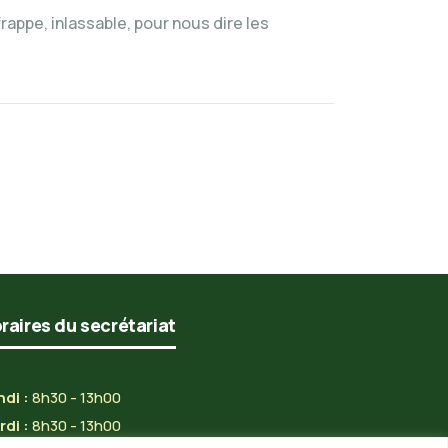
rappe, inlassable, pour nous dire les
raires du secrétariat
di :
8h30 - 13h00
di :
8h30 - 13h00