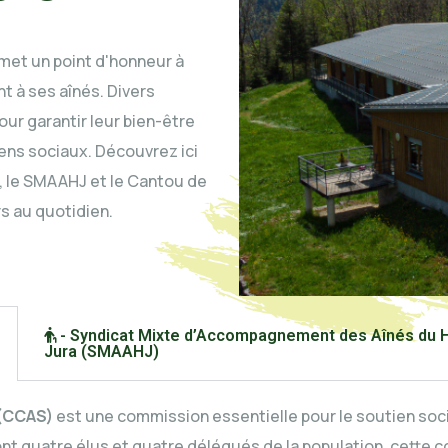
et un point d'honneur à
nt à ses aînés. Divers
our garantir leur bien-être
iens sociaux. Découvrez ici
S, le SMAAHJ et le Cantou de
s au quotidien.
- Syndicat Mixte d’Accompagnement des Aînés du 
Jura (SMAAHJ)
 (CCAS)
est une commission essentielle pour le soutien soc
 quatre élus et quatre délégués de la population, cette co