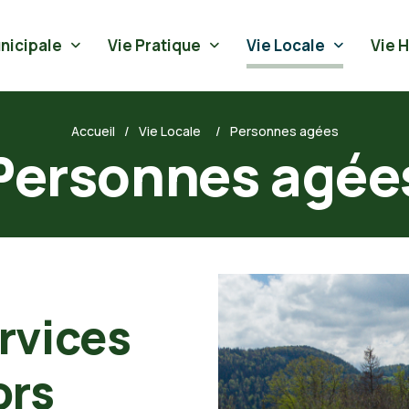
nicipale
Vie Pratique
Vie Locale
Vie 
Accueil
Vie Locale
Personnes agées
Personnes agée
rvices
ors