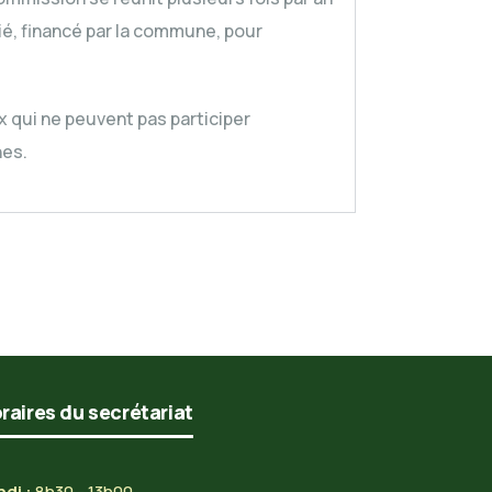
é, financé par la commune, pour
 qui ne peuvent pas participer
nes.
raires du secrétariat
di :
8h30 - 13h00