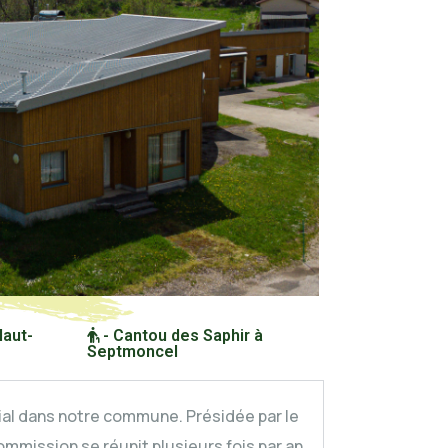
Haut-
- Cantou des Saphir à
Septmoncel
ial dans notre commune. Présidée par le
mmission se réunit plusieurs fois par an