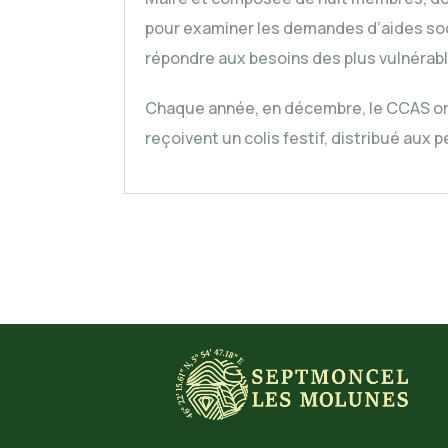
pour examiner les demandes d’aides soc
répondre aux besoins des plus vulnérabl
Chaque année, en décembre, le CCAS org
reçoivent un colis festif, distribué aux