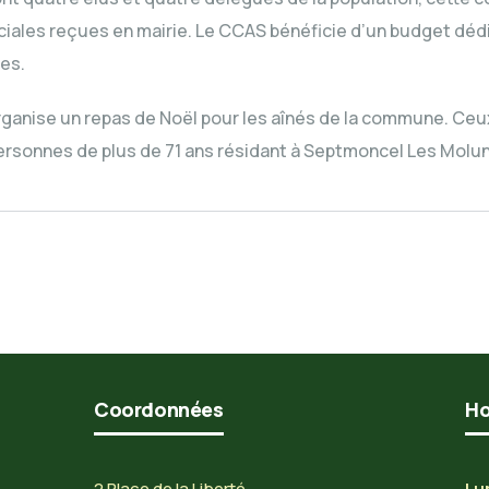
iales reçues en mairie. Le CCAS bénéficie d’un budget dédi
es.
anise un repas de Noël pour les aînés de la commune. Ceux
 personnes de plus de 71 ans résidant à Septmoncel Les Molu
Coordonnées
Ho
2 Place de la Liberté
Lun