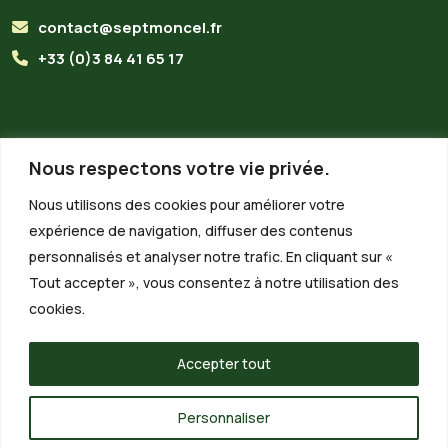
contact@septmoncel.fr
+33 (0)3 84 41 65 17
Horaires du secrétariat
Nous respectons votre vie privée.
Lundi :
8h30 - 13h00
Nous utilisons des cookies pour améliorer votre
expérience de navigation, diffuser des contenus
Mardi :
8h30 - 13h00
personnalisés et analyser notre trafic. En cliquant sur «
Mercredi :
Fermé
Tout accepter », vous consentez à notre utilisation des
Jeudi :
8h30 - 13h00
cookies.
Vendredi :
8h30 - 13h00 / 13h30 - 15h00
Accepter tout
Personnaliser
Site réalisé par
LiraCom
-
Création de sites Internet
&