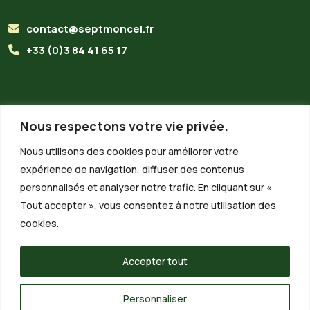
contact@septmoncel.fr
+33 (0)3 84 41 65 17
Horaires du secrétariat
Nous respectons votre vie privée.
Lundi :
8h30 - 13h00
Nous utilisons des cookies pour améliorer votre
expérience de navigation, diffuser des contenus
Mardi :
8h30 - 13h00
personnalisés et analyser notre trafic. En cliquant sur «
Mercredi :
Fermé
Tout accepter », vous consentez à notre utilisation des
Jeudi :
8h30 - 13h00
cookies.
Vendredi :
8h30 - 13h00 / 13h30 - 15h00
Accepter tout
Personnaliser